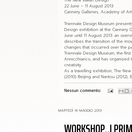
The New Italian Design
22 June – 11 August 2013
Cannery Galleries, Academy of Art 
Triennale Design Museum presents
Design exhibition at the Cannery G
June until 11 August 2013: an over
describes the transition of the mo
changes that occurred over the pa
Triennale Design Museum, the first 
Annicchiarico, and has organized t
creativity.
As a travelling exhibition, The New
(2010) Beijing and Nantou (2012), B
Nessun commento:
MARTEDÌ 14 MAGGIO 2013
WORKSHOP..I PRIM