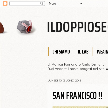
CHI SIAMO
IL LAB
WEARA
di Monica Ferrigno e Carlo Dameno.
Puoi vedere i nostri progetti nel sito
w
LUNEDÌ 10 GIUGNO 2013
SAN FRANCISCO !!