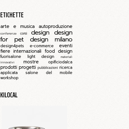
ETICHETTE
arte e musica
autoproduzione
design
design
corsi
conferenze
for pet
design milano
eventi
design4pets
e-commerce
fiere internazionali
food design
fuorisalone
light design
materiali
mostre
opificiodalca
innovativi
prodotti
progetti
ricerca
pubblicazioni
applicata
salone del mobile
workshop
KILOCAL