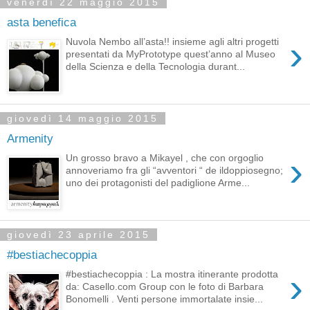
venerdì 22 maggio 2015
asta benefica
›
Nuvola Nembo all’asta!! insieme agli altri progetti
presentati da MyPrototype quest’anno al Museo
della Scienza e della Tecnologia durant...
giovedì 14 maggio 2015
Armenity
›
Un grosso bravo a Mikayel , che con orgoglio
annoveriamo fra gli “avventori “ de ildoppiosegno;
uno dei protagonisti del padiglione Arme...
giovedì 23 aprile 2015
#bestiachecoppia
›
#bestiachecoppia : La mostra itinerante prodotta
da: Casello.com Group con le foto di Barbara
Bonomelli . Venti persone immortalate insie...