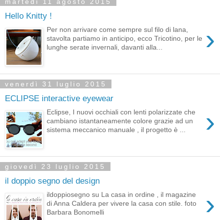
martedì 11 agosto 2015
Hello Knitty !
›
Per non arrivare come sempre sul filo di lana,
stavolta partiamo in anticipo, ecco Tricotino, per le
lunghe serate invernali, davanti alla...
venerdì 31 luglio 2015
ECLIPSE interactive eyewear
›
Eclipse, I nuovi occhiali con lenti polarizzate che
cambiano istantaneamente colore grazie ad un
sistema meccanico manuale , il progetto è ...
giovedì 23 luglio 2015
il doppio segno del design
›
ildoppiosegno su La casa in ordine , il magazine
di Anna Caldera per vivere la casa con stile. foto
Barbara Bonomelli