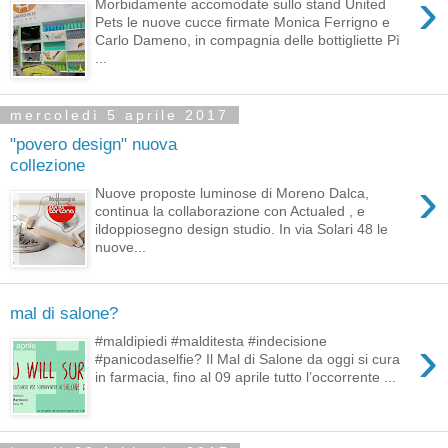
›
Morbidamente accomodate sullo stand United
Pets le nuove cucce firmate Monica Ferrigno e
Carlo Dameno, in compagnia delle bottigliette Pì
...
mercoledì 5 aprile 2017
"povero design" nuova
collezione
›
Nuove proposte luminose di Moreno Dalca,
continua la collaborazione con Actualed , e
ildoppiosegno design studio. In via Solari 48 le
nuove...
mal di salone?
›
#maldipiedi #malditesta #indecisione
#panicodaselfie? Il Mal di Salone da oggi si cura
in farmacia, fino al 09 aprile tutto l’occorrente ...