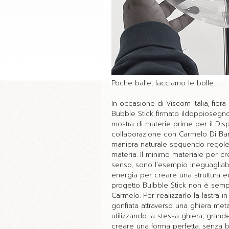
Poche balle, facciamo le bolle
In occasione di Viscom Italia, fier
Bubble Stick firmato ildoppiosegn
mostra di materie prime per il Dis
collaborazione con Carmelo Di Bar
maniera naturale seguendo regole fi
materia. Il minimo materiale per 
senso, sono l'esempio ineguagliabi
energia per creare una struttura ed
progetto Bulbble Stick non è sempl
Carmelo. Per realizzarlo la lastra in
gonfiata attraverso una ghiera meta
utilizzando la stessa ghiera; grande 
creare una forma perfetta, senza b