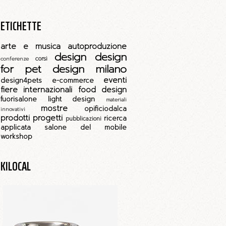
ETICHETTE
arte e musica
autoproduzione
design
design
corsi
conferenze
for pet
design milano
eventi
design4pets
e-commerce
fiere internazionali
food design
fuorisalone
light design
materiali
mostre
opificiodalca
innovativi
prodotti
progetti
ricerca
pubblicazioni
applicata
salone del mobile
workshop
KILOCAL