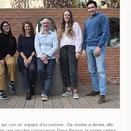
i qui con un’ equipe d’eccezione… Da sinistra a destra; alle
ta, una vecchia conoscenza; Elena Rausse, la nostra cartina