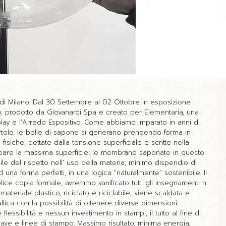
a di Milano. Dal 30 Settembre al 02 Ottobre in esposizione
o, prodotto da Giovanardi Spa e creato per Elementaria, una
play e l'Arredo Espositivo. Come abbiamo imparato in anni di
tolo, le bolle di sapone si generano prendendo forma in
siche, dettate dalla tensione superficiale e scritte nella
creare la massima superficie; le membrane saponate in questo
le del rispetto nell' uso della materia; minimo dispendio di
 una forma perfetti, in una logica "naturalmente" sostenibile. Il
ice copia formale, avremmo vanificato tutti gli insegnamenti n
 materiale plastico, riciclato e riciclabile, viene scaldata e
llica con la possibilità di ottenere diverse dimensioni
flessibilità e nessun investimento in stampi, il tutto al fine di
ave e linee di stampo. Massimo risultato, minima energia,