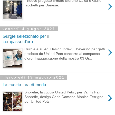
›
Il nuovo progetto firmato Moreno Dalca e Giulio
Iacchetti per Danese.
venerdì 4 giugno 2021
Gurgle selezionato per il
compasso d'oro
›
Gurgle è su Adi Design Index, il beverino per gatti
prodotto da United Pets concorre al compasso
d'oro. Inaugurazione della mostra 03 Gi...
mercoledì 19 maggio 2021
La cuccia.. va di moda.
›
Snorefie, la cuccia United Pets , per Vanity Fair.
Snorefie, design Carlo Dameno-Monica Ferrigno
per United Pets