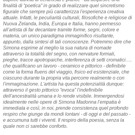
finalità di “poetica” in grado di realizzare quel sincretismo
figurale che sempre più caratterizza l'esperienza creativa
attuale. Infatti, le peculiarità culturali, filosofiche e religiose di
Nuova Zelanda, India, Europa e Italia, hanno permesso
all'artista di far decantare tramite forme, segni, colore e
materia, un unico paradigma immaginifico risultante,
appunto, dalla sintesi di tali conoscenze. Potremmo dire che
Simona esprime al meglio la sua natura di nomade
attraverso la totalità del segno, con nervature formali,
pieghe, tracce apotropaiche, interferenza di setti cromatici….
che qualificano un lavoro - ceramico e pittorico - definibile
come la forma fluens del viaggio, fisico ed esistenziale, che
ciascuno durante la propria vita percorre realmente o con
l'immaginazione. L'artista ha questa potenzialità dunque:
attraverso il gesto pittorico “evoca” l'indefinibile
dell'ancestralità umana e lo rende visibile. Immergendosi
idealmente nelle opere di Simona Madonna l'empatia è
immediata e così, in noi, prende consistenza quel profondo
respiro che giunge da mondi lontani - di oggi e del passato -
e accumuna tutti i viventi. Il respiro della poesia, senza la
quale non ci sarebbe conforto.