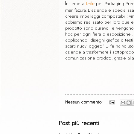
I
nsieme a
L-ife
per Packaging Premi
manifattura. L'azienda è specializza
creare imballaggi compostabili; vi
abbiamo realizzato per loro due esp
prodotto sono durevoli e vengono riu
hoc per ogni fiera o esposizione ,
applicando disegni grafica o testi
scarti nuovi oggetti" L-ife ha volut
aziende a trasformare i sottoprodott
comunicazione prodotti, grazie alla
Nessun commento:
Post più recenti