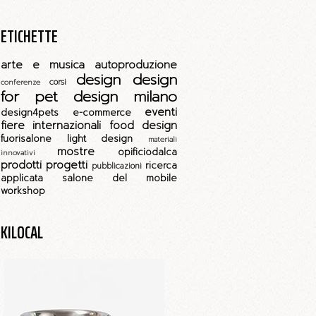
ETICHETTE
arte e musica
autoproduzione
design
design
corsi
conferenze
for pet
design milano
eventi
design4pets
e-commerce
fiere internazionali
food design
fuorisalone
light design
materiali
mostre
opificiodalca
innovativi
prodotti
progetti
ricerca
pubblicazioni
applicata
salone del mobile
workshop
KILOCAL