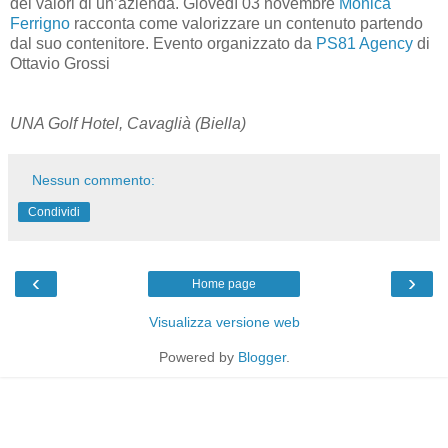
dei valori di un’azienda. Giovedì 03 novembre
Monica
Ferrigno
racconta come valorizzare un contenuto partendo
dal suo contenitore. Evento organizzato da
PS81
Agency
di
Ottavio Grossi
UNA Golf Hotel, Cavaglià (Biella)
Nessun commento:
Condividi
‹
›
Home page
Visualizza versione web
Powered by
Blogger
.