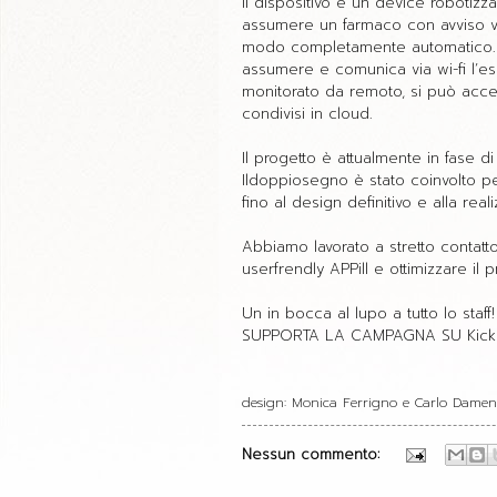
Il dispositivo è un device robotizz
assumere un farmaco con avviso voc
modo completamente automatico. L
assumere e comunica via wi-fi l’esi
monitorato da remoto, si può acced
condivisi in cloud.
Il progetto è attualmente in fase di
Ildoppiosegno è stato coinvolto pe
fino al design definitivo e alla real
Abbiamo lavorato a stretto contatt
userfrendly APPill e ottimizzare il 
Un in bocca al lupo a tutto lo staff!
SUPPORTA LA CAMPAGNA SU Kickst
design: Monica Ferrigno e Carlo Dame
Nessun commento: