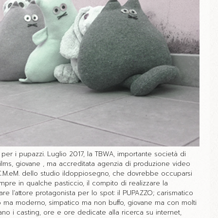
tto per i pupazzi. Luglio 2017, la TBWA, importante società di
ilms, giovane , ma accreditata agenzia di produzione video
 C.M.eM. dello studio ildoppiosegno, che dovrebbe occuparsi
mpre in qualche pasticcio, il compito di realizzare la
tare l’attore protagonista per lo spot: il PUPAZZO; carismatico
o ma moderno, simpatico ma non buffo, giovane ma con molti
iano i casting, ore e ore dedicate alla ricerca su internet,