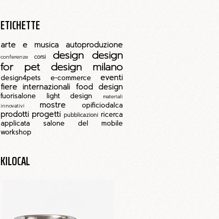
ETICHETTE
arte e musica
autoproduzione
design
design
corsi
conferenze
for pet
design milano
eventi
design4pets
e-commerce
fiere internazionali
food design
fuorisalone
light design
materiali
mostre
opificiodalca
innovativi
prodotti
progetti
ricerca
pubblicazioni
applicata
salone del mobile
workshop
KILOCAL