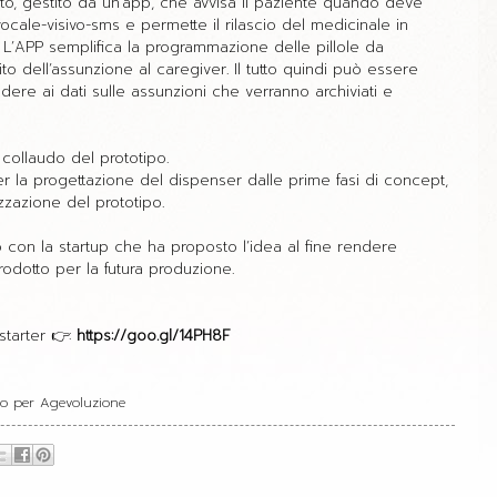
ato, gestito da un’app, che avvisa il paziente quando deve
ale-visivo-sms e permette il rilascio del medicinale in
’APP semplifica la programmazione delle pillole da
to dell’assunzione al caregiver. Il tutto quindi può essere
ere ai dati sulle assunzioni che verranno archiviati e
 collaudo del prototipo.
r la progettazione del dispenser dalle prime fasi di concept,
izzazione del prototipo.
o con la startup che ha proposto l’idea al fine rendere
prodotto per la futura produzione.
arter 👉:
https://goo.gl/14PH8F
no per Agevoluzione