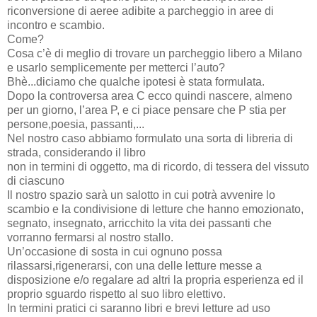
riconversione di aeree adibite a parcheggio in aree di
incontro e scambio.
Come?
Cosa c’è di meglio di trovare un parcheggio libero a Milano
e usarlo semplicemente per metterci l’auto?
Bhè...diciamo che qualche ipotesi è stata formulata.
Dopo la controversa area C ecco quindi nascere, almeno
per un giorno, l’area P, e ci piace pensare che P stia per
persone,poesia, passanti,...
Nel nostro caso abbiamo formulato una sorta di libreria di
strada, considerando il libro
non in termini di oggetto, ma di ricordo, di tessera del vissuto
di ciascuno
Il nostro spazio sarà un salotto in cui potrà avvenire lo
scambio e la condivisione di letture che hanno emozionato,
segnato, insegnato, arricchito la vita dei passanti che
vorranno fermarsi al nostro stallo.
Un’occasione di sosta in cui ognuno possa
rilassarsi,rigenerarsi, con una delle letture messe a
disposizione e/o regalare ad altri la propria esperienza ed il
proprio sguardo rispetto al suo libro elettivo.
In termini pratici ci saranno libri e brevi letture ad uso