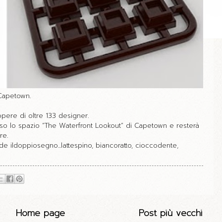
 Capetown.
pere di oltre 133 designer.
esso lo spazio “The Waterfront Lookout” di Capetown e resterà
re.
de ildoppiosegno...lattespino, biancoratto, cioccodente,
Home page
Post più vecchi