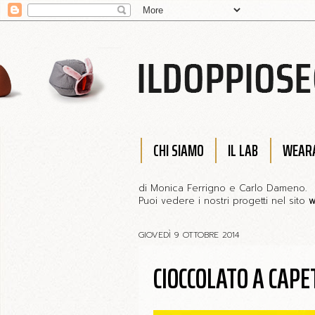
CHI SIAMO
IL LAB
WEARA
di Monica Ferrigno e Carlo Dameno.
Puoi vedere i nostri progetti nel sito
w
GIOVEDÌ 9 OTTOBRE 2014
CIOCCOLATO A CAP