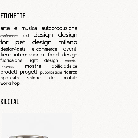
ETICHETTE
arte e musica
autoproduzione
design
design
corsi
conferenze
for pet
design milano
eventi
design4pets
e-commerce
fiere internazionali
food design
fuorisalone
light design
materiali
mostre
opificiodalca
innovativi
prodotti
progetti
ricerca
pubblicazioni
applicata
salone del mobile
workshop
KILOCAL