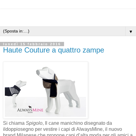
▼
lunedì 15 febbraio 2016
Haute Couture a quattro zampe
Si chiama
Spigolo
, Il cane manichino disegnato da
ildoppiosegno per vestire i capi di AlwaysMine, il nuovo
brand Milanese che propone capi d’alta moda per gli amici a