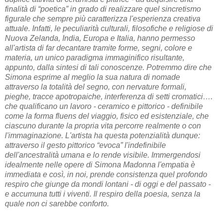
finalità di “poetica” in grado di realizzare quel sincretismo
figurale che sempre più caratterizza l'esperienza creativa
attuale. Infatti, le peculiarità culturali, filosofiche e religiose di
Nuova Zelanda, India, Europa e Italia, hanno permesso
all'artista di far decantare tramite forme, segni, colore e
materia, un unico paradigma immaginifico risultante,
appunto, dalla sintesi di tali conoscenze. Potremmo dire che
Simona esprime al meglio la sua natura di nomade
attraverso la totalità del segno, con nervature formali,
pieghe, tracce apotropaiche, interferenza di setti cromatici….
che qualificano un lavoro - ceramico e pittorico - definibile
come la forma fluens del viaggio, fisico ed esistenziale, che
ciascuno durante la propria vita percorre realmente o con
l'immaginazione. L'artista ha questa potenzialità dunque:
attraverso il gesto pittorico “evoca” l'indefinibile
dell'ancestralità umana e lo rende visibile. Immergendosi
idealmente nelle opere di Simona Madonna l'empatia è
immediata e così, in noi, prende consistenza quel profondo
respiro che giunge da mondi lontani - di oggi e del passato -
e accumuna tutti i viventi. Il respiro della poesia, senza la
quale non ci sarebbe conforto.