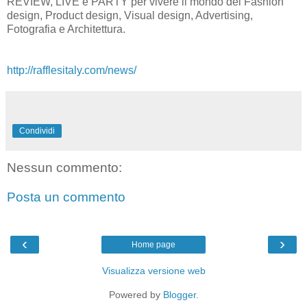
REVIEW, LIVE e PARTY per vivere il mondo del Fashion
design, Product design, Visual design, Advertising,
Fotografia e Architettura.
http://rafflesitaly.com/news/
Condividi
Nessun commento:
Posta un commento
‹
›
Home page
Visualizza versione web
Powered by
Blogger
.